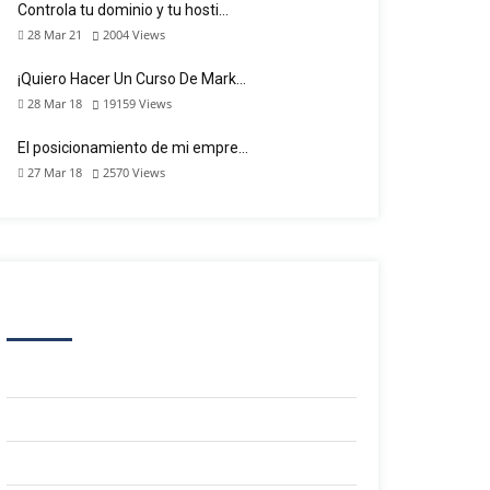
Controla tu dominio y tu hosti…
28 Mar 21
2004
Views
¡Quiero Hacer Un Curso De Mark…
28 Mar 18
19159
Views
El posicionamiento de mi empre…
27 Mar 18
2570
Views
CATEGORIES
Campañas
Canales Digitales
Contenido