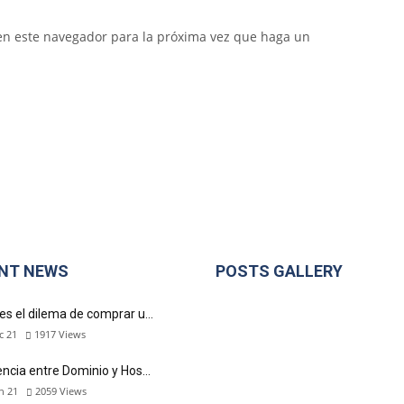
 en este navegador para la próxima vez que haga un
NT NEWS
POSTS GALLERY
es el dilema de comprar u…
c 21
1917
Views
encia entre Dominio y Hos…
n 21
2059
Views