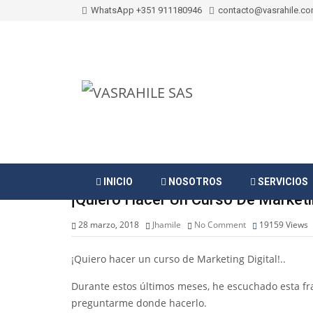
WhatsApp +351 911180946
contacto@vasrahile.c
INICIO
NOSOTROS
SERVICIOS
¡Quiero Hacer Un Curso De Marketing
28 marzo, 2018
Jhamile
No Comment
19159
Views
¡Quiero hacer un curso de Marketing Digital!..
Durante estos últimos meses, he escuchado esta fr
preguntarme donde hacerlo.