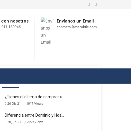
 con nosotros
Envíanos un Email
 911 180946
contacto@vasrahile.com
RECENT POSTS
¿Tienes el dilema de comprar u…
26 Dic 21
1917
Views
Diferencia entre Dominio y Hos…
28 Jun 21
2059
Views