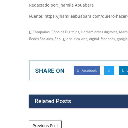
Redactado por: Jhamile Abuabara
Fuente:
https://jhamileabuabara.com/quiero-hacer-
Campañas
,
Canales Digitales
,
Herramientas digitales
,
Marca
Redes Sociales
,
Seo
analitica web
,
digital
,
facebook
,
google
SHARE ON
Facebook
L
Related Posts
Post navigation
Previous Post