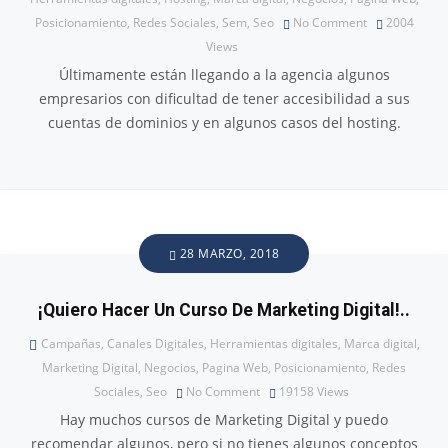
Posicionamiento
,
Redes Sociales
,
Sem
,
Seo
No Comment
2004
Views
Últimamente están llegando a la agencia algunos
empresarios con dificultad de tener accesibilidad a sus
cuentas de dominios y en algunos casos del hosting.
28 MARZO, 2018
¡Quiero Hacer Un Curso De Marketing Digital!..
Campañas
,
Canales Digitales
,
Herramientas digitales
,
Marca digital
,
Marketing Digital
,
Negocios
,
Pagina Web
,
Posicionamiento
,
Redes
Sociales
,
Seo
No Comment
19158
Views
Hay muchos cursos de Marketing Digital y puedo
recomendar algunos, pero si no tienes algunos conceptos