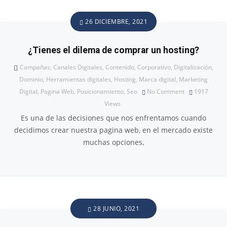
26 DICIEMBRE, 2021
¿Tienes el dilema de comprar un hosting?
Campañas
,
Canales Digitales
,
Contenido
,
Corporativo
,
Digitalización
,
Dominio
,
Herramientas digitales
,
Hosting
,
Marca digital
,
Marketing
Digital
,
Pagina Web
,
Posicionamiento
,
Seo
No Comment
1917
Views
Es una de las decisiones que nos enfrentamos cuando
decidimos crear nuestra pagina web, en el mercado existe
muchas opciones,
28 JUNIO, 2021