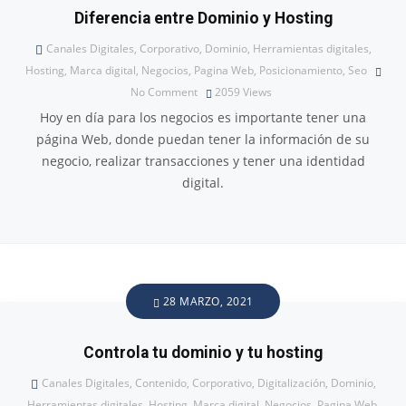
Diferencia entre Dominio y Hosting
Canales Digitales
,
Corporativo
,
Dominio
,
Herramientas digitales
,
Hosting
,
Marca digital
,
Negocios
,
Pagina Web
,
Posicionamiento
,
Seo
No Comment
2059
Views
Hoy en día para los negocios es importante tener una
página Web, donde puedan tener la información de su
negocio, realizar transacciones y tener una identidad
digital.
28 MARZO, 2021
Controla tu dominio y tu hosting
Canales Digitales
,
Contenido
,
Corporativo
,
Digitalización
,
Dominio
,
Herramientas digitales
,
Hosting
,
Marca digital
,
Negocios
,
Pagina Web
,