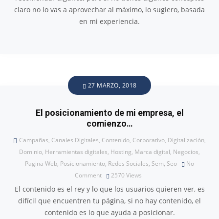
claro no lo vas a aprovechar al máximo, lo sugiero, basada
en mi experiencia.
27 MARZO, 2018
El posicionamiento de mi empresa, el
comienzo…
Campañas
,
Canales Digitales
,
Contenido
,
Corporativo
,
Digitalización
,
Dominio
,
Herramientas digitales
,
Hosting
,
Marca digital
,
Negocios
,
Pagina Web
,
Posicionamiento
,
Redes Sociales
,
Sem
,
Seo
No
Comment
2570
Views
El contenido es el rey y lo que los usuarios quieren ver, es
difícil que encuentren tu página, si no hay contenido, el
contenido es lo que ayuda a posicionar.