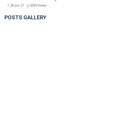
28 Jun 21
2059
Views
POSTS GALLERY
DÉJANOS TU E-MAIL
Copryright © Vasrahile, digitalizando tu negocio