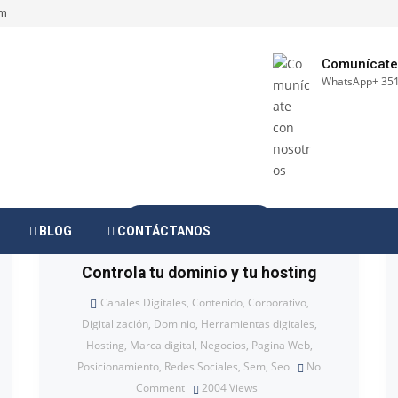
om
Comunícate
WhatsApp+ 351
28 MARZO, 2021
BLOG
CONTÁCTANOS
Controla tu dominio y tu hosting
Canales Digitales
,
Contenido
,
Corporativo
,
Digitalización
,
Dominio
,
Herramientas digitales
,
Hosting
,
Marca digital
,
Negocios
,
Pagina Web
,
Posicionamiento
,
Redes Sociales
,
Sem
,
Seo
No
Comment
2004
Views