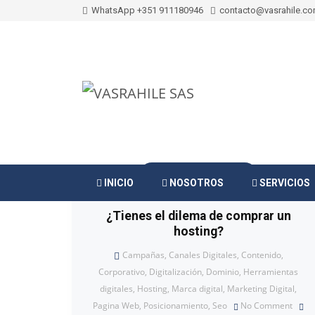
WhatsApp +351 911180946
contacto@vasrahile.c
26 DICIEMBRE, 2021
INICIO
NOSOTROS
SERVICIOS
¿Tienes el dilema de comprar un
hosting?
Campañas
,
Canales Digitales
,
Contenido
,
Corporativo
,
Digitalización
,
Dominio
,
Herramientas
digitales
,
Hosting
,
Marca digital
,
Marketing Digital
,
Pagina Web
,
Posicionamiento
,
Seo
No Comment