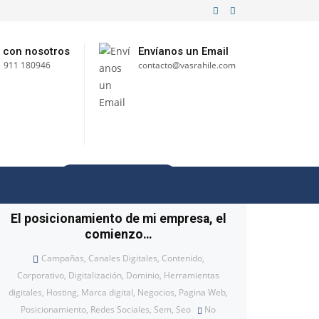
 con nosotros
Envíanos un Email
 911 180946
contacto@vasrahile.com
27 MARZO, 2018
El posicionamiento de mi empresa, el
comienzo…
Campañas
,
Canales Digitales
,
Contenido
,
Corporativo
,
Digitalización
,
Dominio
,
Herramientas
digitales
,
Hosting
,
Marca digital
,
Negocios
,
Pagina Web
,
Posicionamiento
,
Redes Sociales
,
Sem
,
Seo
No